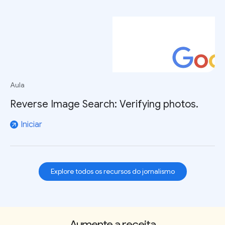
Aula
Reverse Image Search: Verifying photos.
Iniciar
arrow_outward
Explore todos os recursos do jornalismo
Aumente a receita