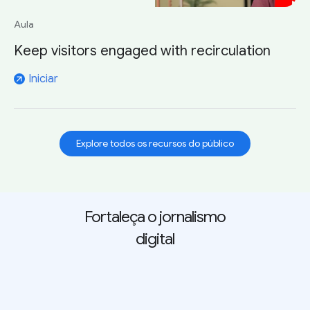
Aula
Keep visitors engaged with recirculation
Iniciar
arrow_outward
Explore todos os recursos do público
Fortaleça o jornalismo
digital